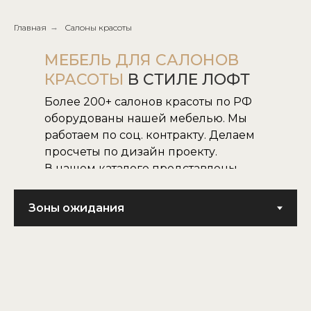
Главная
→
Салоны красоты
МЕБЕЛЬ ДЛЯ САЛОНОВ
КРАСОТЫ
В СТИЛЕ ЛОФТ
Более 200+ салонов красоты по РФ
оборудованы нашей мебелью. Мы
работаем по соц. контракту. Делаем
просчеты по дизайн проекту.
В нашем каталоге представлены
все наши модели.
Не нашли нужную для вас модель,
воплотим в жизнь модель по
картинке или фото.