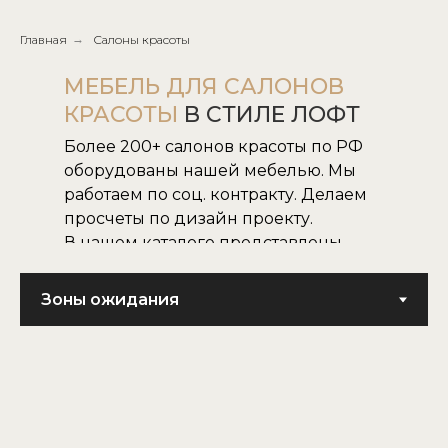
Главная
→
Салоны красоты
МЕБЕЛЬ ДЛЯ САЛОНОВ
КРАСОТЫ
В СТИЛЕ ЛОФТ
Более 200+ салонов красоты по РФ
оборудованы нашей мебелью. Мы
работаем по соц. контракту. Делаем
просчеты по дизайн проекту.
В нашем каталоге представлены
все наши модели.
Не нашли нужную для вас модель,
воплотим в жизнь модель по
картинке или фото.