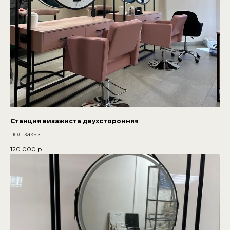
Станция визажиста двухсторонняя
под заказ
120 000
р.