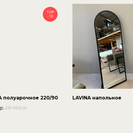
TOP
- 10
A полуарочное 220/90
LAVINA напольное
р.
28 900
р.