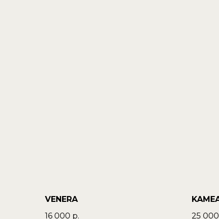
VENERA
KAME
16 000
р.
25 000