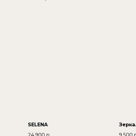
SELENA
Зерка
24 900
р.
9 500
р