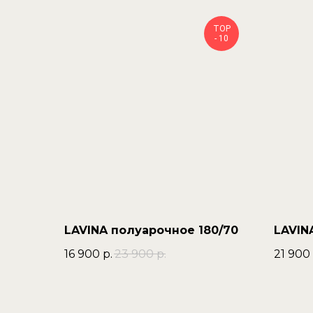
TOP
- 10
LAVINA полуарочное 180/70
LAVIN
16 900
р.
23 900
р.
21 900