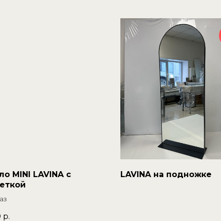
ло MINI LAVINA с
LAVINA на подножке
еткой
аз
0
р.