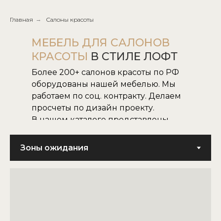
Главная
→
Салоны красоты
МЕБЕЛЬ ДЛЯ САЛОНОВ
КРАСОТЫ
В СТИЛЕ ЛОФТ
Более 200+ салонов красоты по РФ
оборудованы нашей мебелью. Мы
работаем по соц. контракту. Делаем
просчеты по дизайн проекту.
В нашем каталоге представлены
все наши модели.
Не нашли нужную для вас модель,
воплотим в жизнь модель по
картинке или фото.