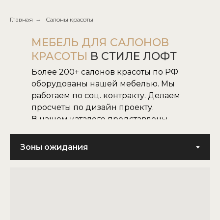
Главная
→
Салоны красоты
МЕБЕЛЬ ДЛЯ САЛОНОВ
КРАСОТЫ
В СТИЛЕ ЛОФТ
Более 200+ салонов красоты по РФ
оборудованы нашей мебелью. Мы
работаем по соц. контракту. Делаем
просчеты по дизайн проекту.
В нашем каталоге представлены
все наши модели.
Не нашли нужную для вас модель,
воплотим в жизнь модель по
картинке или фото.