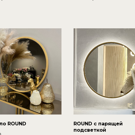
ло ROUND
ROUND с парящей
подсветкой
.