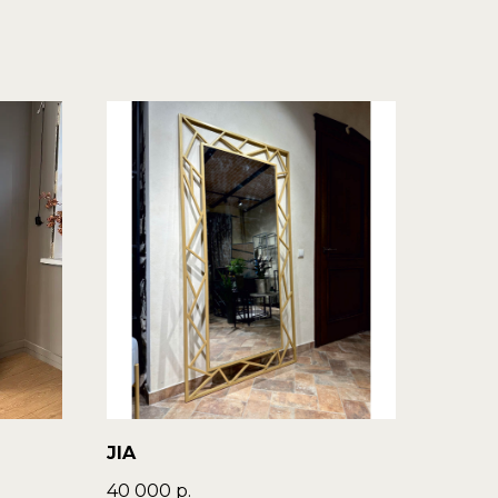
JIA
40 000
р.