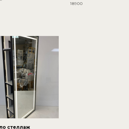
18900
ло стеллаж