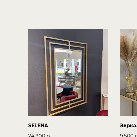
SELENA
Зерка
24 900
р.
9 500
р