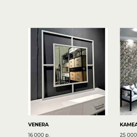
VENERA
KAME
16 000
р.
25 000