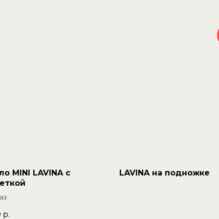
ло MINI LAVINA с
LAVINA на подножке
еткой
аз
0
р.