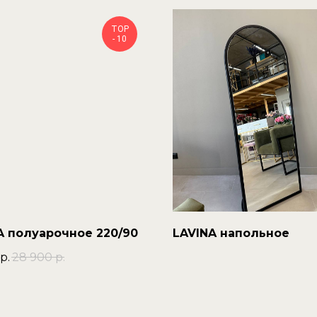
TOP
- 10
A полуарочное 220/90
LAVINA напольное
р.
28 900
р.