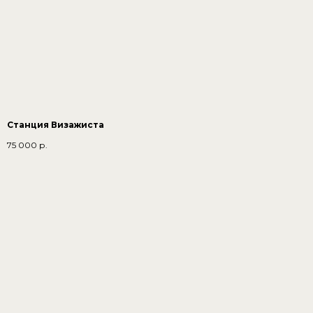
Станция Визажиста
75 000
р.