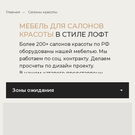
Главная
→
Салоны красоты
МЕБЕЛЬ ДЛЯ САЛОНОВ
КРАСОТЫ
В СТИЛЕ ЛОФТ
Более 200+ салонов красоты по РФ
оборудованы нашей мебелью. Мы
работаем по соц. контракту. Делаем
просчеты по дизайн проекту.
В нашем каталоге представлены
все наши модели.
Не нашли нужную для вас модель,
воплотим в жизнь модель по
картинке или фото.