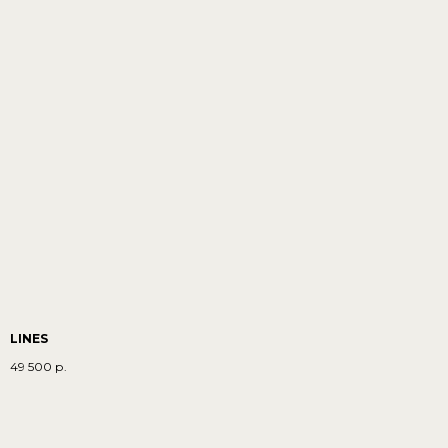
LINES
49 500
р.