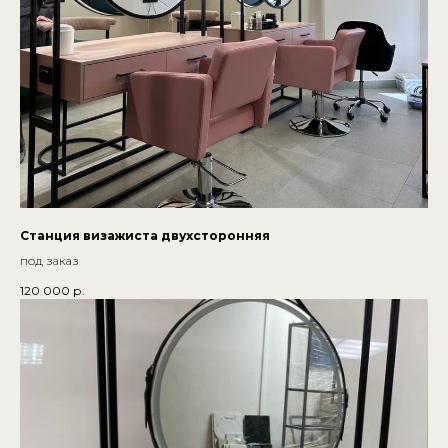
Станция визажиста двухсторонняя
под заказ
120 000
р.