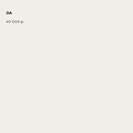
JIA
40 000
р.