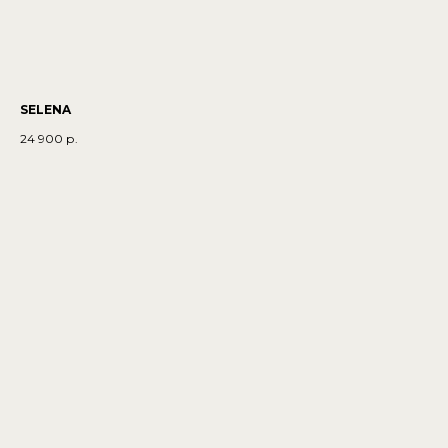
SELENA
24 900
р.