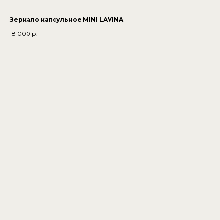
Зеркало капсульное MINI LAVINA
18 000
р.