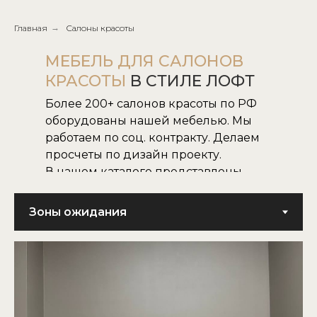
Главная
→
Салоны красоты
МЕБЕЛЬ ДЛЯ САЛОНОВ
КРАСОТЫ
В СТИЛЕ ЛОФТ
Более 200+ салонов красоты по РФ
оборудованы нашей мебелью. Мы
работаем по соц. контракту. Делаем
просчеты по дизайн проекту.
В нашем каталоге представлены
все наши модели.
Не нашли нужную для вас модель,
воплотим в жизнь модель по
картинке или фото.