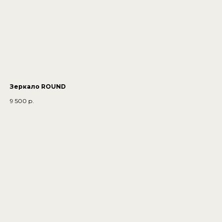
Зеркало ROUND
9 500
р.