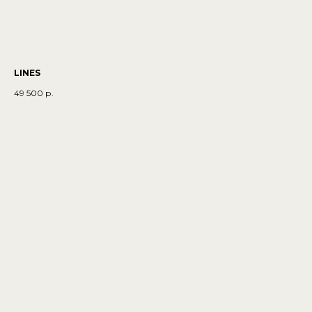
LINES
49 500
р.