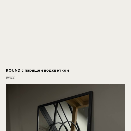
ROUND с парящей подсветкой
18900