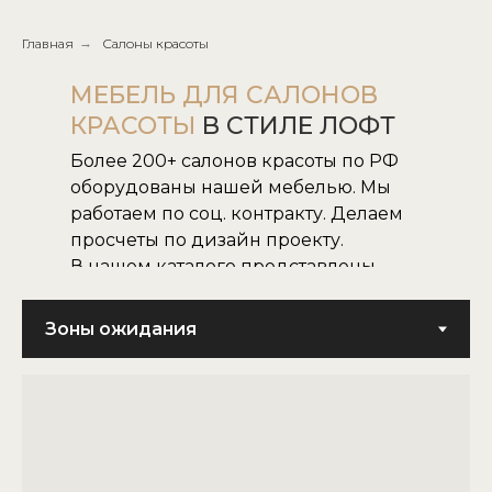
Главная
→
Салоны красоты
МЕБЕЛЬ ДЛЯ САЛОНОВ
КРАСОТЫ
В СТИЛЕ ЛОФТ
Более 200+ салонов красоты по РФ
оборудованы нашей мебелью. Мы
работаем по соц. контракту. Делаем
просчеты по дизайн проекту.
В нашем каталоге представлены
все наши модели.
Не нашли нужную для вас модель,
воплотим в жизнь модель по
картинке или фото.