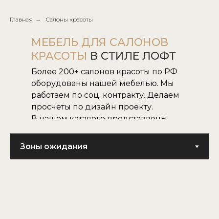
Главная
→
Салоны красоты
МЕБЕЛЬ ДЛЯ САЛОНОВ
КРАСОТЫ
В СТИЛЕ ЛОФТ
Более 200+ салонов красоты по РФ
оборудованы нашей мебелью. Мы
работаем по соц. контракту. Делаем
просчеты по дизайн проекту.
В нашем каталоге представлены
все наши модели.
Не нашли нужную для вас модель,
воплотим в жизнь модель по
картинке или фото.