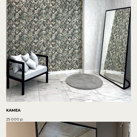
KAMEA
25 000
р.