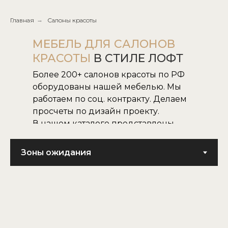
Главная
→
Салоны красоты
МЕБЕЛЬ ДЛЯ САЛОНОВ
КРАСОТЫ
В СТИЛЕ ЛОФТ
Более 200+ салонов красоты по РФ
оборудованы нашей мебелью. Мы
работаем по соц. контракту. Делаем
просчеты по дизайн проекту.
В нашем каталоге представлены
все наши модели.
Не нашли нужную для вас модель,
воплотим в жизнь модель по
картинке или фото.