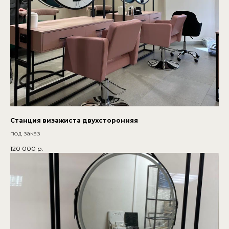
Станция визажиста двухсторонняя
под заказ
120 000
р.