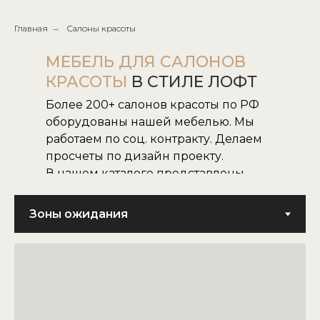
Главная
→
Салоны красоты
МЕБЕЛЬ ДЛЯ САЛОНОВ
КРАСОТЫ
В СТИЛЕ ЛОФТ
Более 200+ салонов красоты по РФ
оборудованы нашей мебелью. Мы
работаем по соц. контракту. Делаем
просчеты по дизайн проекту.
В нашем каталоге представлены
все наши модели.
Не нашли нужную для вас модель,
воплотим в жизнь модель по
картинке или фото.