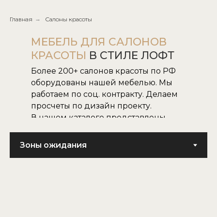
Главная
→
Салоны красоты
МЕБЕЛЬ ДЛЯ САЛОНОВ
КРАСОТЫ
В СТИЛЕ ЛОФТ
Более 200+ салонов красоты по РФ
оборудованы нашей мебелью. Мы
работаем по соц. контракту. Делаем
просчеты по дизайн проекту.
В нашем каталоге представлены
все наши модели.
Не нашли нужную для вас модель,
воплотим в жизнь модель по
картинке или фото.