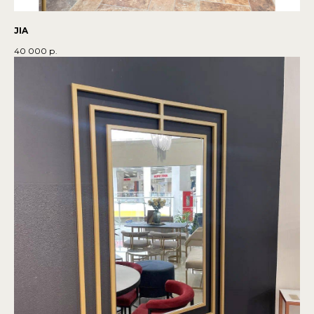
JIA
40 000
р.