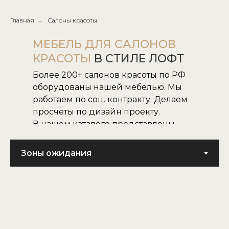
Главная
→
Салоны красоты
МЕБЕЛЬ ДЛЯ САЛОНОВ
КРАСОТЫ
В СТИЛЕ ЛОФТ
Более 200+ салонов красоты по РФ
оборудованы нашей мебелью. Мы
работаем по соц. контракту. Делаем
просчеты по дизайн проекту.
В нашем каталоге представлены
все наши модели.
Не нашли нужную для вас модель,
воплотим в жизнь модель по
картинке или фото.