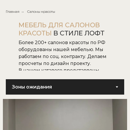
Главная
→
Салоны красоты
МЕБЕЛЬ ДЛЯ САЛОНОВ
КРАСОТЫ
В СТИЛЕ ЛОФТ
Более 200+ салонов красоты по РФ
оборудованы нашей мебелью. Мы
работаем по соц. контракту. Делаем
просчеты по дизайн проекту.
В нашем каталоге представлены
все наши модели.
Не нашли нужную для вас модель,
воплотим в жизнь модель по
картинке или фото.