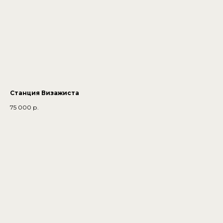
Станция Визажиста
75 000
р.