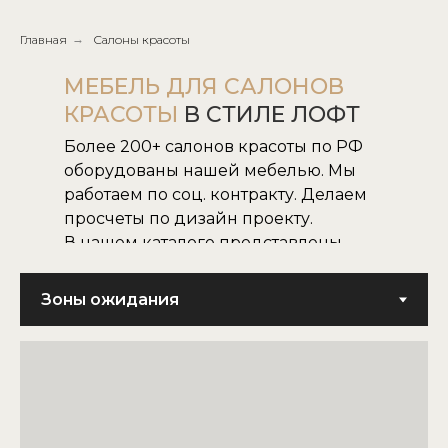
Главная
→
Салоны красоты
МЕБЕЛЬ ДЛЯ САЛОНОВ
КРАСОТЫ
В СТИЛЕ ЛОФТ
Более 200+ салонов красоты по РФ
оборудованы нашей мебелью. Мы
работаем по соц. контракту. Делаем
просчеты по дизайн проекту.
В нашем каталоге представлены
все наши модели.
Не нашли нужную для вас модель,
воплотим в жизнь модель по
картинке или фото.