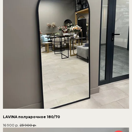
LAVINA полуарочное 180/70
16 900
р.
23 900
р.