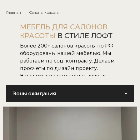
Главная
→
Салоны красоты
МЕБЕЛЬ ДЛЯ САЛОНОВ
КРАСОТЫ
В СТИЛЕ ЛОФТ
Более 200+ салонов красоты по РФ
оборудованы нашей мебелью. Мы
работаем по соц. контракту. Делаем
просчеты по дизайн проекту.
В нашем каталоге представлены
все наши модели.
Не нашли нужную для вас модель,
воплотим в жизнь модель по
картинке или фото.