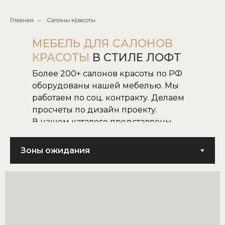
Главная
→
Салоны красоты
МЕБЕЛЬ ДЛЯ САЛОНОВ
КРАСОТЫ
В СТИЛЕ ЛОФТ
Более 200+ салонов красоты по РФ
оборудованы нашей мебелью. Мы
работаем по соц. контракту. Делаем
просчеты по дизайн проекту.
В нашем каталоге представлены
все наши модели.
Не нашли нужную для вас модель,
воплотим в жизнь модель по
картинке или фото.