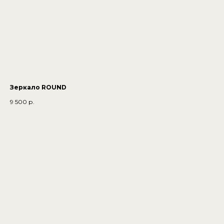
Зеркало ROUND
9 500
р.