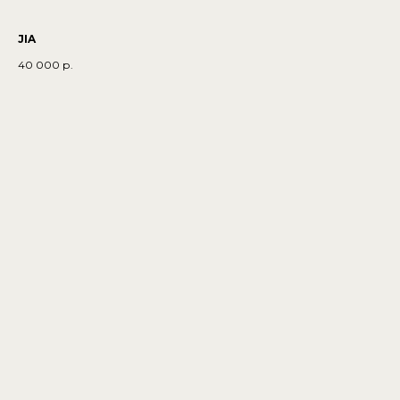
JIA
40 000
р.