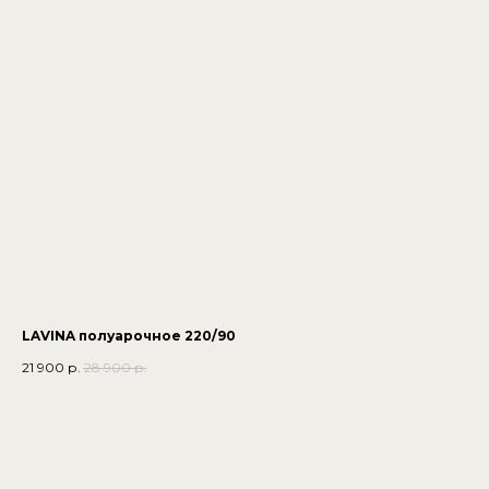
LAVINA полуарочное 220/90
21 900
р.
28 900
р.