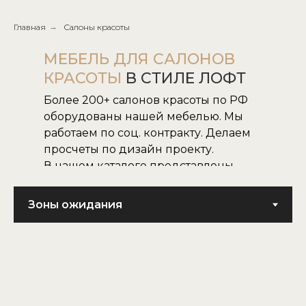
Главная
→
Салоны красоты
МЕБЕЛЬ ДЛЯ САЛОНОВ
КРАСОТЫ
В СТИЛЕ ЛОФТ
Более 200+ салонов красоты по РФ
оборудованы нашей мебелью. Мы
работаем по соц. контракту. Делаем
просчеты по дизайн проекту.
В нашем каталоге представлены
все наши модели.
Не нашли нужную для вас модель,
воплотим в жизнь модель по
картинке или фото.