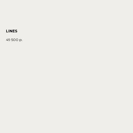
LINES
49 500
р.