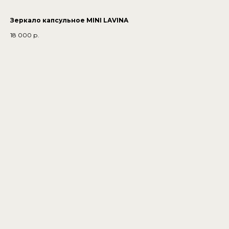
Зеркало капсульное MINI LAVINA
18 000
р.