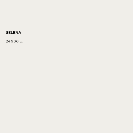
SELENA
24 900
р.