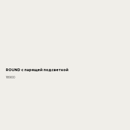
ROUND с парящей подсветкой
18900