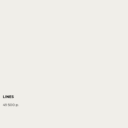
LINES
49 500
р.