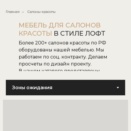
Главная
→
Салоны красоты
МЕБЕЛЬ ДЛЯ САЛОНОВ
КРАСОТЫ
В СТИЛЕ ЛОФТ
Более 200+ салонов красоты по РФ
оборудованы нашей мебелью. Мы
работаем по соц. контракту. Делаем
просчеты по дизайн проекту.
В нашем каталоге представлены
все наши модели.
Не нашли нужную для вас модель,
воплотим в жизнь модель по
картинке или фото.