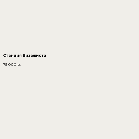
Станция Визажиста
75 000
р.