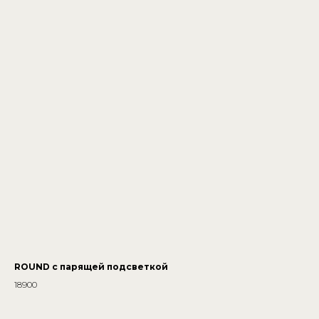
ROUND с парящей подсветкой
18900