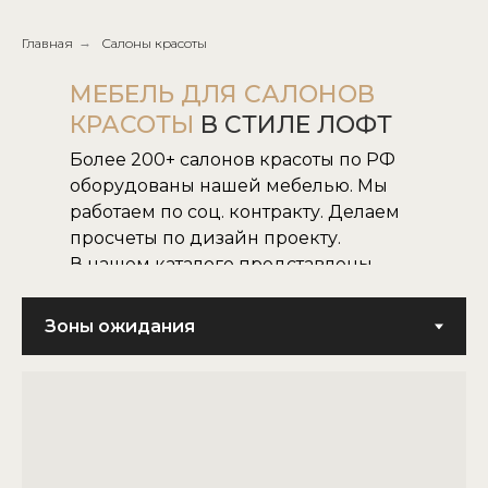
Главная
→
Салоны красоты
МЕБЕЛЬ ДЛЯ САЛОНОВ
КРАСОТЫ
В СТИЛЕ ЛОФТ
Более 200+ салонов красоты по РФ
оборудованы нашей мебелью. Мы
работаем по соц. контракту. Делаем
просчеты по дизайн проекту.
В нашем каталоге представлены
все наши модели.
Не нашли нужную для вас модель,
воплотим в жизнь модель по
картинке или фото.