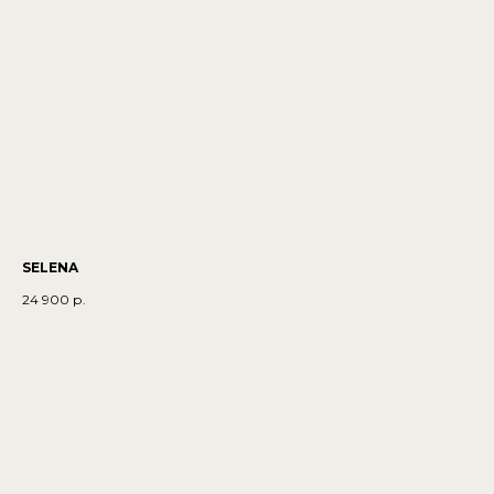
SELENA
24 900
р.