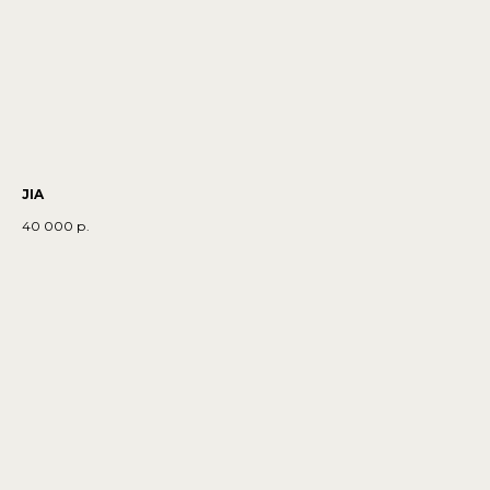
JIA
40 000
р.