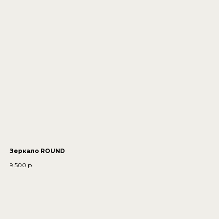
Зеркало ROUND
9 500
р.