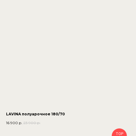
LAVINA полуарочное 180/70
16 900
р.
23 900
р.
TOP