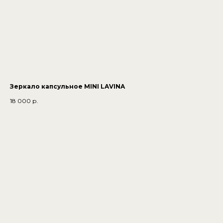
Зеркало капсульное MINI LAVINA
18 000
р.