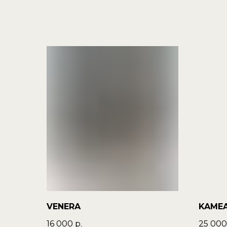
VENERA
KAME
16 000
р.
25 000