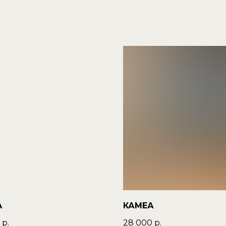
A
КАМЕА
р.
28 000
р.