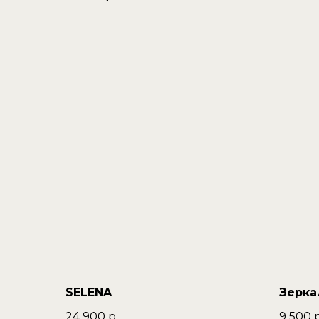
SELENA
Зерка
24 900
р.
9 500
р