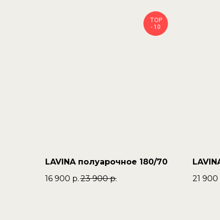
TOP
- 10
LAVINA полуарочное 180/70
LAVIN
16 900
р.
23 900
р.
21 900