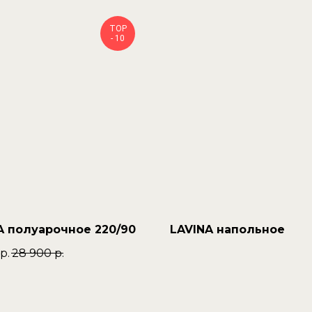
TOP
- 10
A полуарочное 220/90
LAVINA напольное
р.
28 900
р.