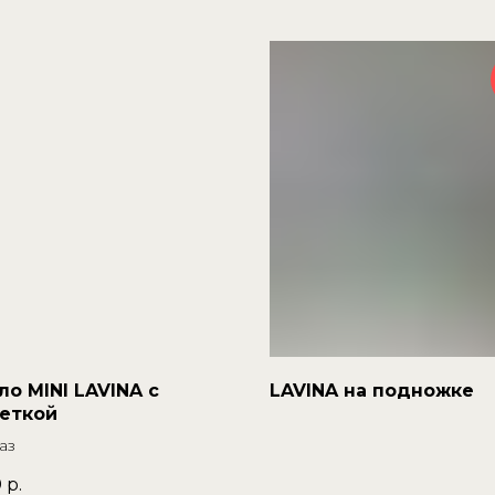
ло MINI LAVINA с
LAVINA на подножке
еткой
аз
0
р.