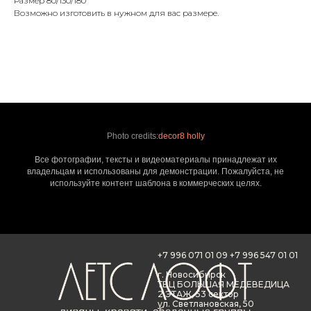
Размер 80/130/180
Возможно изготовить в нужном для вас размере.
Photo credits:
decor8 holly
Все фотографии, тексты и видеоматериалы принадлежат их
владельцам и использованы для демонстрации. Пожалуйста, не
используйте контент шаблона в коммерческих целях.
+7 996 071 01 09
+7 996 547 01 01
г. Новосибирск
ТВЦ БОЛЬШАЯ МЕДЕВЕДИЦА
2 ЭТАЖ, 53 сектор
ул. Светлановская, 50