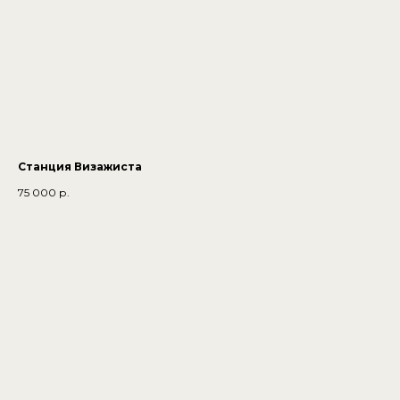
Станция Визажиста
75 000
р.