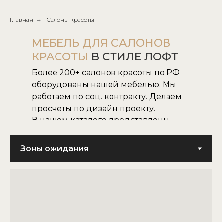
Главная
→
Салоны красоты
МЕБЕЛЬ ДЛЯ САЛОНОВ
КРАСОТЫ
В СТИЛЕ ЛОФТ
Более 200+ салонов красоты по РФ
оборудованы нашей мебелью. Мы
работаем по соц. контракту. Делаем
просчеты по дизайн проекту.
В нашем каталоге представлены
все наши модели.
Не нашли нужную для вас модель,
воплотим в жизнь модель по
картинке или фото.