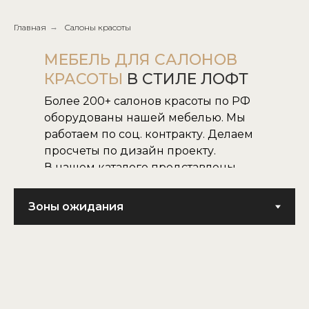
Главная
→
Салоны красоты
МЕБЕЛЬ ДЛЯ САЛОНОВ
КРАСОТЫ
В СТИЛЕ ЛОФТ
Более 200+ салонов красоты по РФ
оборудованы нашей мебелью. Мы
работаем по соц. контракту. Делаем
просчеты по дизайн проекту.
В нашем каталоге представлены
все наши модели.
Не нашли нужную для вас модель,
воплотим в жизнь модель по
картинке или фото.