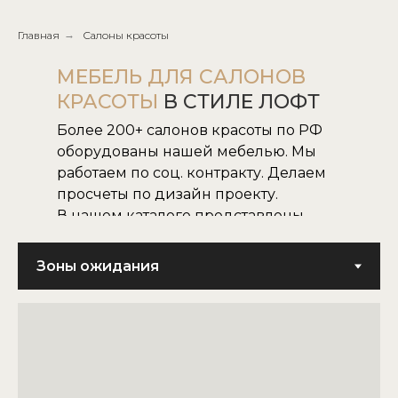
Главная
→
Салоны красоты
МЕБЕЛЬ ДЛЯ САЛОНОВ
КРАСОТЫ
В СТИЛЕ ЛОФТ
Более 200+ салонов красоты по РФ
оборудованы нашей мебелью. Мы
работаем по соц. контракту. Делаем
просчеты по дизайн проекту.
В нашем каталоге представлены
все наши модели.
Не нашли нужную для вас модель,
воплотим в жизнь модель по
картинке или фото.