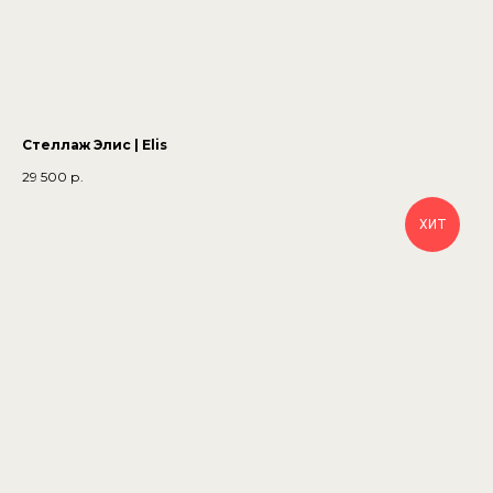
Стеллаж Элис | Elis
29 500
р.
ХИТ