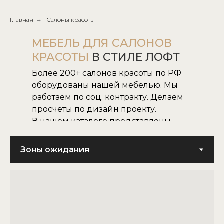
Главная
→
Салоны красоты
МЕБЕЛЬ ДЛЯ САЛОНОВ
КРАСОТЫ
В СТИЛЕ ЛОФТ
Более 200+ салонов красоты по РФ
оборудованы нашей мебелью. Мы
работаем по соц. контракту. Делаем
просчеты по дизайн проекту.
В нашем каталоге представлены
все наши модели.
Не нашли нужную для вас модель,
воплотим в жизнь модель по
картинке или фото.